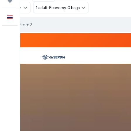
Trips
Return
1 adult, Economy, 0 bags
English