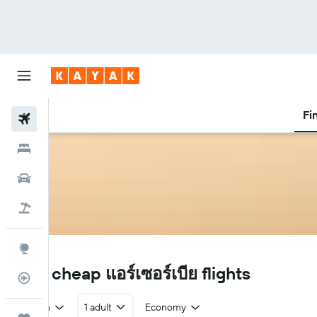
Fi
Flights
Hotels
Car Rental
Flight+Hotel
Explore
JU
Find cheap แอร์เซอร์เบีย flights
Flight Tracker
Return
1 adult
Economy