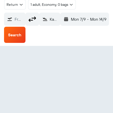
Return
1 adult, Economy, 0 bags
From?
Kasigluk (KUK)
Mon 7/9
-
Mon 14/9
Search