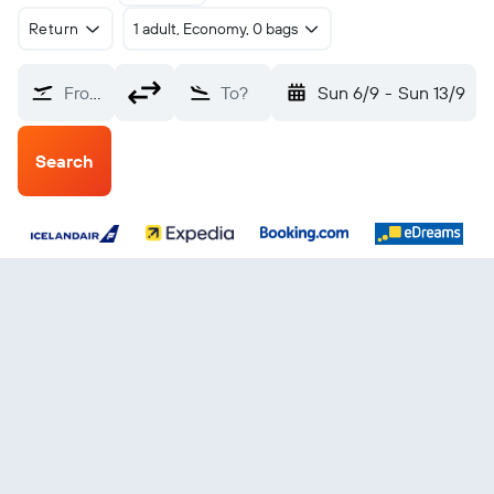
Return
1 adult, Economy, 0 bags
From?
To?
Sun 6/9
-
Sun 13/9
Search