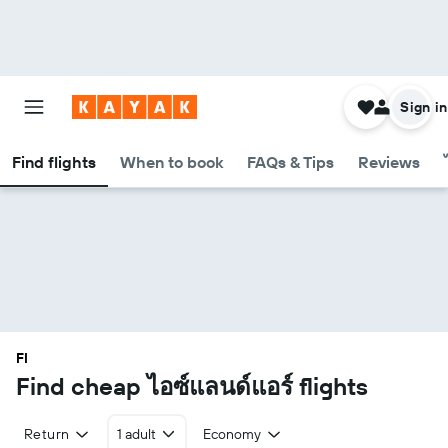
Sign in
Find flights
When to book
FAQs & Tips
Reviews
FI
Find cheap ไอซ์แลนด์แอร์ flights
Return
1 adult
Economy